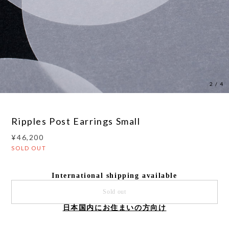
3
/
4
Ripples Post Earrings Small
¥46,200
SOLD OUT
International shipping available
Sold out
日本国内にお住まいの方向け