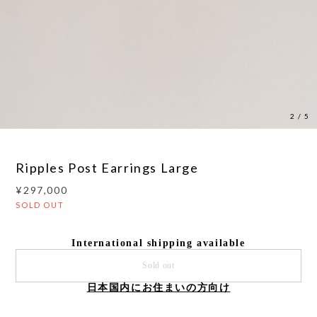
3
/
5
Ripples Post Earrings Large
¥297,000
SOLD OUT
International shipping available
Sold out
日本国内にお住まいの方向け