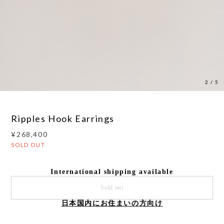
3
/
5
Ripples Hook Earrings
¥268,400
SOLD OUT
International shipping available
Sold out
日本国内にお住まいの方向け