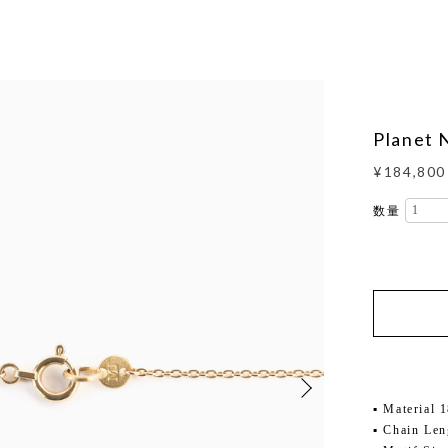
Planet 
¥184,800
数量
▪ Material 
▪ Chain Le