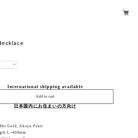
Necklace
International shipping available
Add to cart
日本国内にお住まいの方向け
18kt Gold, Akoya Pearl
ngth L=400mm