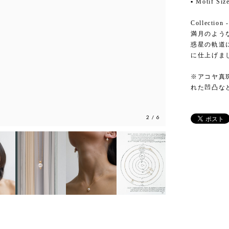
▪ Motif Si
Collection -
満月のよう
惑星の軌道
に仕上げま
※アコヤ真
れた凹凸な
2
/
6