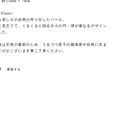
ze 約13mm × 7mm
 Planet
な美しさの自然が作り出したパール。
に見立てて、くるくると回る大小の円・球が連なるデザイン
した。
珠は天然の素材のため、１点づつ若干の個体差や自然に生ま
どががございます事ご了承ください。
通報する