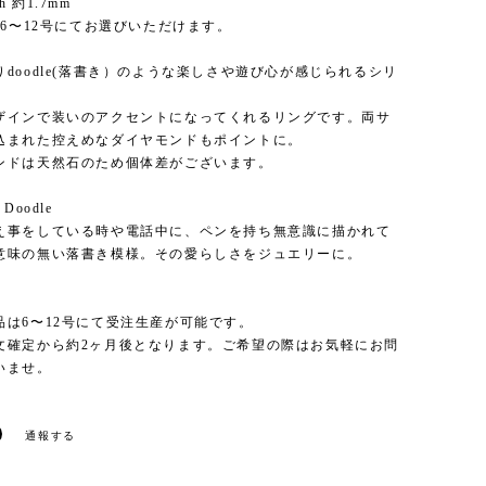
th 約1.7mm
Size 6〜12号にてお選びいただけます。
doodle(落書き）のような楽しさや遊び心が感じられるシリ
ザインで装いのアクセントになってくれるリングです。両サ
込まれた控えめなダイヤモンドもポイントに。
ンドは天然石のため個体差がございます。
- Doodle
え事をしている時や電話中に、ペンを持ち無意識に描かれて
意味の無い落書き模様。その愛らしさをジュエリーに。
】
品は6〜12号にて受注生産が可能です。
文確定から約2ヶ月後となります。ご希望の際はお気軽にお問
いませ。
通報する