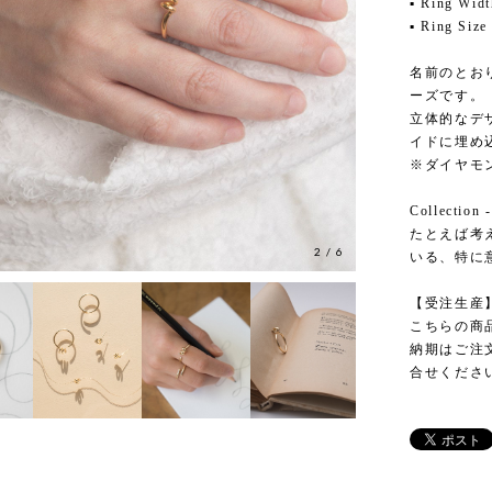
▪ Ring Wid
▪ Ring 
名前のとおり
ーズです。
立体的なデ
イドに埋め
※ダイヤモ
Collection 
たとえば考
2
/
6
いる、特に
【受注生産
こちらの商
納期はご注
合せくださ