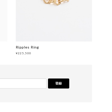
Ripples Ring
¥225,500
登録