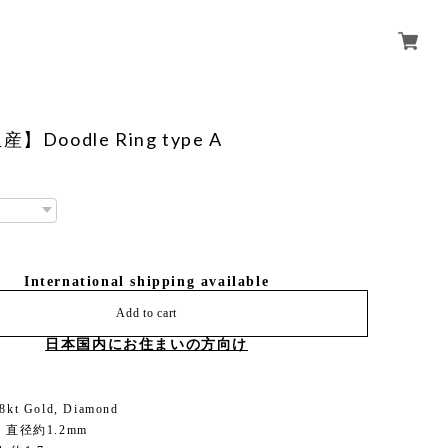
Doodle Ring type A
International shipping available
Add to cart
日本国内にお住まいの方向け
18kt Gold, Diamond
ize 直径約1.2mm