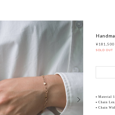
Handmad
¥181,500
SOLD OUT
▪ Material 
▪ Chain L
▪ Chain Wi