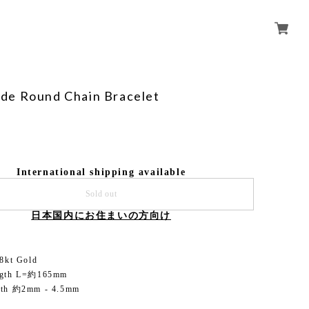
e Round Chain Bracelet
International shipping available
Sold out
日本国内にお住まいの方向け
18kt Gold
ength L=約165mm
dth 約2mm - 4.5mm