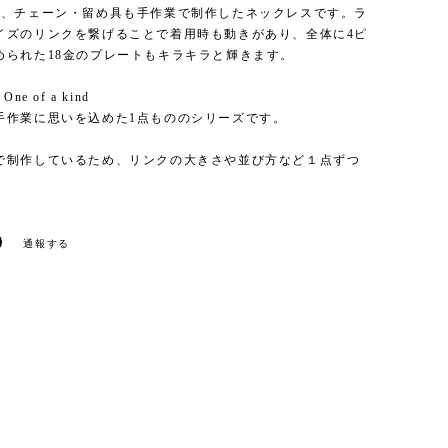
つ、チェーン・留め具も手作業で制作したネックレスです。ラ
イズのリンクを繋げることで着用時も動きがあり、全体に4ピ
められた18金のプレートもキラキラと輝きます。
- One of a kind
手作業に思いを込めた1点もののシリーズです。
で制作しているため、リンクの大きさや並び方など１点ずつ
。
通報する