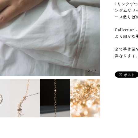
1リンクず
ンダムなサ
ース散りば
Collection 
より細かな
全て手作業
異なります
3
/
7