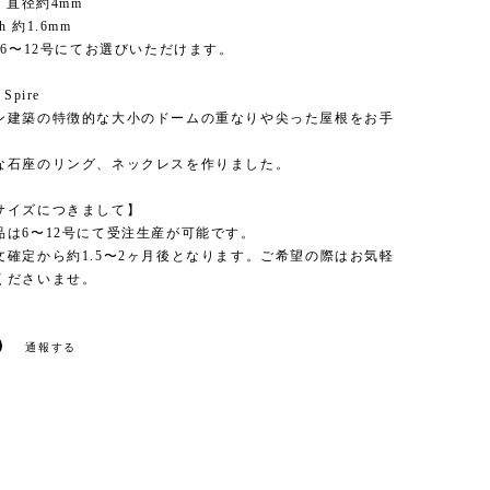
ize 直径約4mm
th 約1.6mm
Size 6〜12号にてお選びいただけます。
 Spire
ン建築の特徴的な大小のドームの重なりや尖った屋根をお手
な石座のリング、ネックレスを作りました。
サイズにつきまして】
品は6〜12号にて受注生産が可能です。
文確定から約1.5〜2ヶ月後となります。ご希望の際はお気軽
くださいませ。
通報する