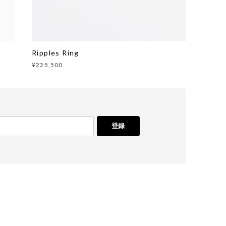
Ripples Ring
¥225,500
登録