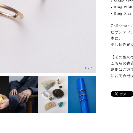
▪ Stone S
▪ Ring Wid
▪ Ring 
Collection -
ビザンティ
本に、
少し個性的
【その他の
こちらの商
2
/
8
納期はご注
にお問合せ